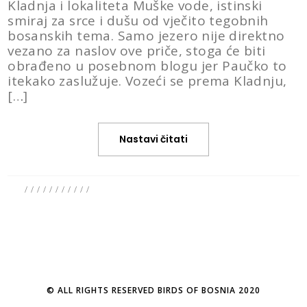
Kladnja i lokaliteta Muške vode, istinski
smiraj za srce i dušu od vječito tegobnih
bosanskih tema. Samo jezero nije direktno
vezano za naslov ove priče, stoga će biti
obrađeno u posebnom blogu jer Paučko to
itekako zaslužuje. Vozeći se prema Kladnju,
[…]
Nastavi čitati
/
/
/
/
/
/
/
/
/
/
/
© ALL RIGHTS RESERVED BIRDS OF BOSNIA 2020